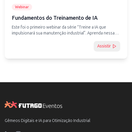
Webinar
Fundamentos do Treinamento de IA
Este foi o primeiro webinar da série “Treine a IA que
impulsionará sua manutenção industrial ”. Aprenda nessa
palestra os diferentes métodos de treinamento de
Inteligência Artificial no contexto da indústria 4.0 e veja
Assistir
como utilizar dados que você já possui para treinar
diferentes IAs que ajudarão as equipes industriais na
evolução de reação para predição e prescrição.
Gêmeos Digitais e IA para Otimização Industrial