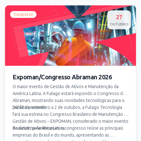
Congresso
27
OUTUBRO
Expoman/Congresso Abraman 2026
O maior evento de Gestão de Ativos e Manutenção da
América Latina. A Futago estará expondo o Congresso da
Abraman, mostrando suas novidades tecnológicas para o
público presente.
De 30 de setembro a 2 de outubro, a Futago Tecnologia
fará sua estreia no Congresso Brasileiro de Manutenção e
Gestão de Ativos – EXPOMAN, considerado o maior evento
do setor na América Latina.
Realizado pela Abraman, o congresso reúne as principais
empresas do Brasil e do mundo, apresentando as