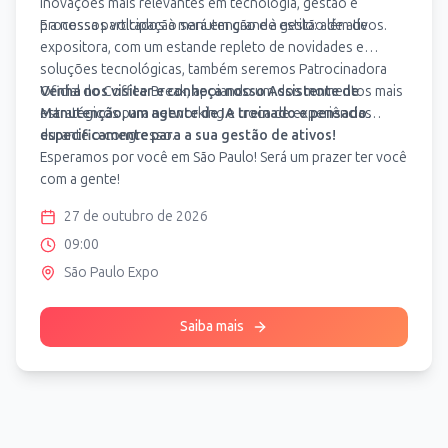
inovações mais relevantes em tecnologia, gestão e
processos voltados à manutenção e à gestão de ativos.
E a nossa participação será em grande estilo: além de
expositora, com um estande repleto de novidades e
soluções tecnológicas, também seremos Patrocinadora
Oficial do Coffee Break, apoiando um dos momentos mais
Venha nos visitar e conheça nosso Assistente de
estratégicos para networking e troca de experiências
Manutenção, um agente de IA treinado e pensado
durante o congresso.
especificamente para a sua gestão de ativos!
Esperamos por você em São Paulo! Será um prazer ter você
com a gente!
27 de outubro de 2026
09:00
São Paulo Expo
Saiba mais