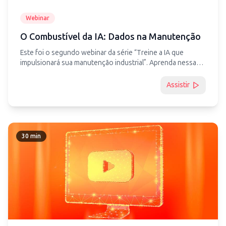
Webinar
O Combustível da IA: Dados na Manutenção
Este foi o segundo webinar da série “Treine a IA que
impulsionará sua manutenção industrial ”. Aprenda nessa
palestra os diferentes métodos de preparação de dados
para Inteligência Artificial no contexto da indústria 4.0 e
Assistir
veja como utilizar dados que você já possui para treinar
diferentes IAs que ajudarão as equipes industriais na
evolução de reação para predição e prescrição.
30 min